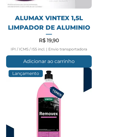
ALUMAX VINTEX 1,5L
LIMPADOR DE ALUMINIO
Preço
R$ 19,90
IPI / ICMS / ISS incl.
|
Envio transportadora
Adicionar ao carrinho
Lançamento