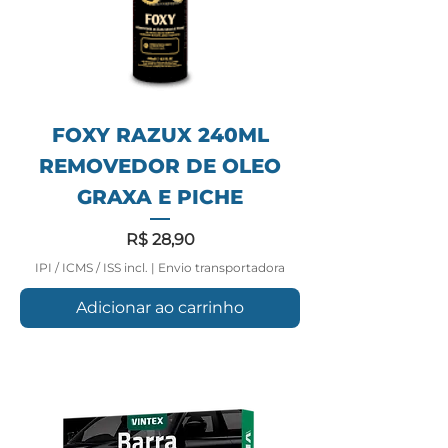
FOXY RAZUX 240ML
REMOVEDOR DE OLEO
GRAXA E PICHE
Preço
R$ 28,90
IPI / ICMS / ISS incl.
|
Envio transportadora
Adicionar ao carrinho