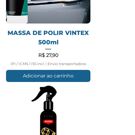
MASSA DE POLIR VINTEX
500ml
Preço
R$ 27,90
IPI / ICMS / ISS incl.
|
Envio transportadora
Adicionar ao carrinho