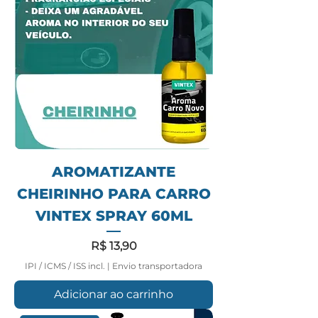
AROMATIZANTE
CHEIRINHO PARA CARRO
VINTEX SPRAY 60ML
Preço
R$ 13,90
IPI / ICMS / ISS incl.
|
Envio transportadora
Adicionar ao carrinho