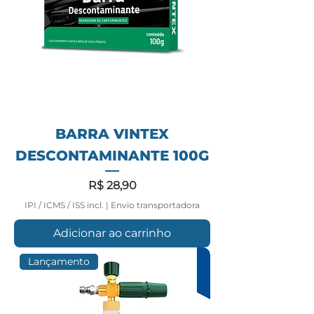
BARRA VINTEX
DESCONTAMINANTE 100G
Preço
R$ 28,90
IPI / ICMS / ISS incl.
|
Envio transportadora
Adicionar ao carrinho
Lançamento