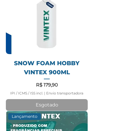
SNOW FOAM HOBBY
VINTEX 900ML
Preço
R$ 179,90
IPI / ICMS / ISS incl.
|
Envio transportadora
Esgotado
Lançamento