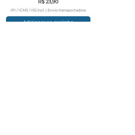
Preço
R$ 23,90
IPI / ICMS / ISS incl.
|
Envio transportadora
Adicionar ao carrinho
KIT VONIXX 12 ITENS
Preço