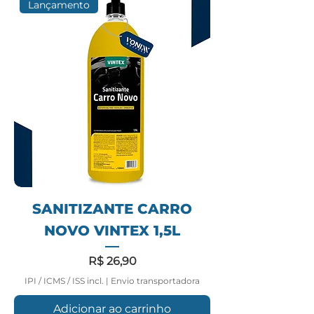
Lançamento
SANITIZANTE CARRO
NOVO VINTEX 1,5L
Preço
R$ 26,90
IPI / ICMS / ISS incl.
|
Envio transportadora
Adicionar ao carrinho