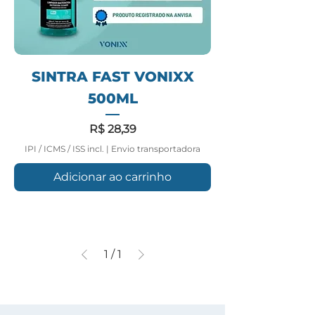
SINTRA FAST VONIXX
500ML
Preço
R$ 28,39
IPI / ICMS / ISS incl.
|
Envio transportadora
Adicionar ao carrinho
1
/
1