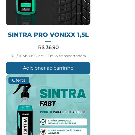
SINTRA PRO VONIXX 1,5L
Preço
R$ 36,90
IPI / ICMS / ISS incl.
|
Envio transportadora
Adicionar ao carrinho
Oferta