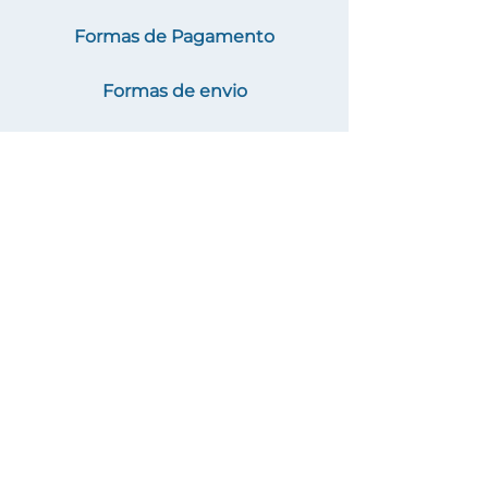
Formas de Pagamento
Formas de envio
Até 12x em todos os cartões de
crédito
Site Seguro
Protegemos seus
dados.