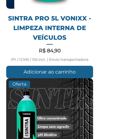
SINTRA PRO 5L VONIXX -
LIMPEZA INTERNA DE
VEÍCULOS
Preço
R$ 84,90
IPI / ICMS / ISS incl.
|
Envio transportadora
Adicionar ao carrinho
Oferta