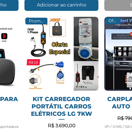
nho
Adicionar ao carrinho
Oferta
Promoção
 PARA
KIT CARREGADOR
CARPLA
PORTÁTIL CARROS
AUTO
ELÉTRICOS LG 7KW
R$ 79
Preço
R$ 3.690,00
sportadora
IPI / ICMS / ISS i