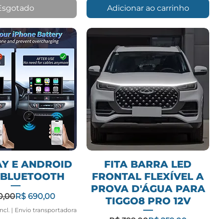
Esgotado
Adicionar ao carrinho
Y E ANDROID
FITA BARRA LED
 BLUETOOTH
FRONTAL FLEXÍVEL A
PROVA D'ÁGUA PARA
Preço normal
Preço promocional
0,00
R$ 690,00
TIGGO8 PRO 12V
ncl.
|
Envio transportadora