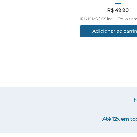
Preço
R$ 49,90
IPI / ICMS / ISS incl.
|
Envio tran
Adicionar ao carri
F
Até 12x em to