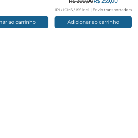
Preço normal
Preço promociona
R$ 399,00
R$ 259,00
IPI / ICMS / ISS incl.
|
Envio transportadora
nar ao carrinho
Adicionar ao carrinho