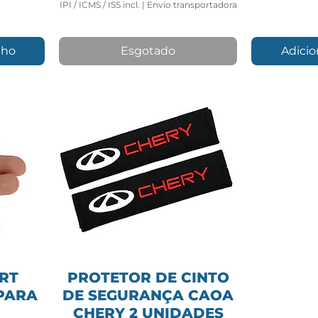
IPI / ICMS / ISS incl.
|
Envio transportadora
nho
Esgotado
Adicio
RT
PROTETOR DE CINTO
PARA
DE SEGURANÇA CAOA
CHERY 2 UNIDADES