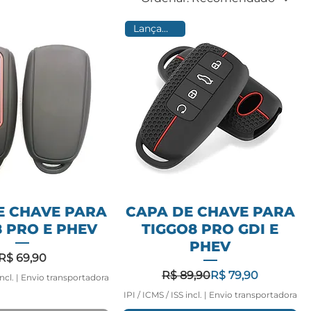
Lançamento
E CHAVE PARA
CAPA DE CHAVE PARA
 PRO E PHEV
TIGGO8 PRO GDI E
PHEV
Preço
R$ 69,90
Preço normal
Preço promociona
R$ 89,90
R$ 79,90
ncl.
|
Envio transportadora
IPI / ICMS / ISS incl.
|
Envio transportadora