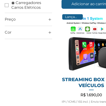
◉ Carregadores
Adicionar ao carri
Carros Elétricos
Lançamento
Preço
Cor
R$ 49
R$ 3.690
STREAMING BOX
VEÍCULOS
Preço
R$ 1.690,00
IPI / ICMS / ISS incl.
|
Envio tran