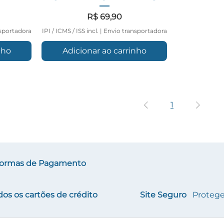
Preço
R$ 69,90
sportadora
IPI / ICMS / ISS incl.
|
Envio transportadora
nho
Adicionar ao carrinho
1
ormas de Pagamento
dos os cartões de crédito
Site Seguro
Protege