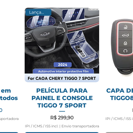
Lançamento
 em
PELÍCULA PARA
CAPA D
 todos
PAINEL E CONSOLE
TIGGO8
TIGGO 7 SPORT
ormal
romocional
0
Preço
R$ 299,90
sportadora
IPI / ICMS / ISS i
IPI / ICMS / ISS incl.
|
Envio transportadora