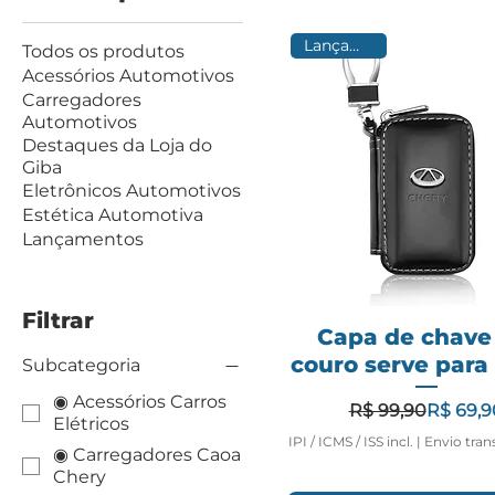
Lançamento
Todos os produtos
Acessórios Automotivos
Carregadores
Automotivos
Destaques da Loja do
Giba
Eletrônicos Automotivos
Estética Automotiva
Lançamentos
Filtrar
Capa de chave
couro serve para
Subcategoria
◉ Acessórios Carros
Preço n
Preço p
R$ 99,90
R$ 69,9
Elétricos
IPI / ICMS / ISS incl.
|
Envio tran
◉ Carregadores Caoa
Chery