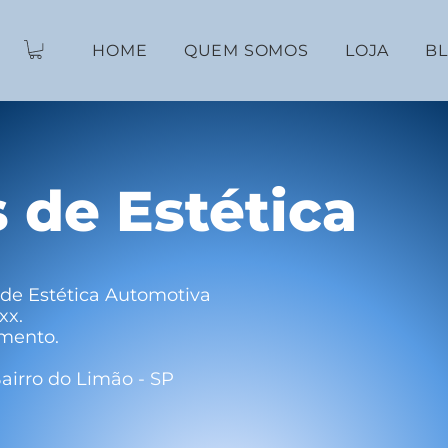
HOME
QUEM SOMOS
LOJA
B
s de Estética
de Estética Automotiva
xx.
mento.
airro do Limão - SP