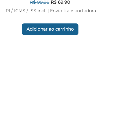
Preço normal
Preço promocional
R$ 99,90
R$ 69,90
IPI / ICMS / ISS incl.
|
Envio transportadora
Adicionar ao carrinho
Mais vendidos
Mais vendido