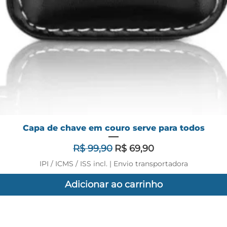
Capa de chave em couro serve para todos
Preço normal
Preço promocional
R$ 99,90
R$ 69,90
IPI / ICMS / ISS incl.
|
Envio transportadora
Adicionar ao carrinho