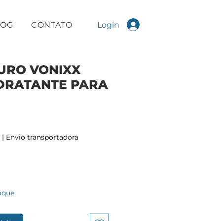
Login
LOG
CONTATO
URO VONIXX
IDRATANTE PARA
|
Envio transportadora
oque