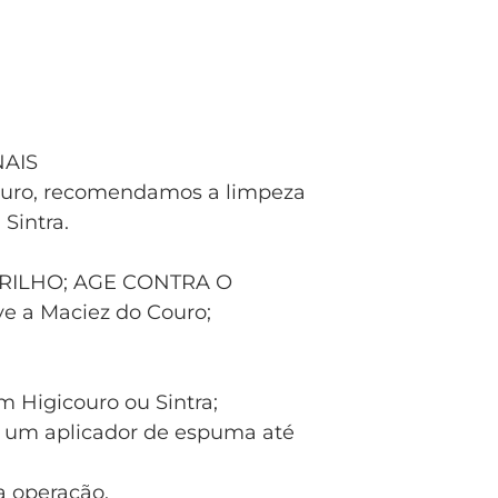
AIS
couro, recomendamos a limpeza
Sintra.
ILHO; AGE CONTRA O
 a Maciez do Couro;
om Higicouro ou Sintra;
m um aplicador de espuma até
 a operação.