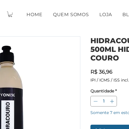
HOME
QUEM SOMOS
LOJA
B
HIDRACO
500ML H
COURO
Preço
R$ 36,96
IPI / ICMS / ISS incl.
Quantidade
*
Somente 7 em est