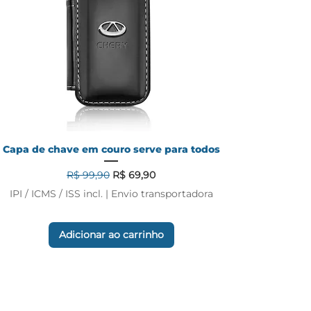
Capa de chave em couro serve para todos
Preço normal
Preço promocional
R$ 99,90
R$ 69,90
IPI / ICMS / ISS incl.
|
Envio transportadora
Adicionar ao carrinho