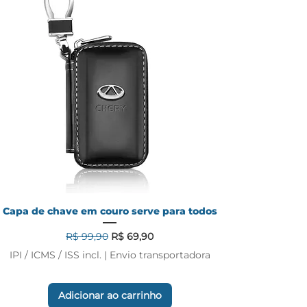
Capa de chave em couro serve para todos
Preço normal
Preço promocional
R$ 99,90
R$ 69,90
IPI / ICMS / ISS incl.
|
Envio transportadora
Adicionar ao carrinho