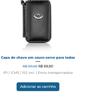
Capa de chave em couro serve para todos
Preço normal
Preço promocional
R$ 99,90
R$ 69,90
IPI / ICMS / ISS incl.
|
Envio transportadora
Adicionar ao carrinho