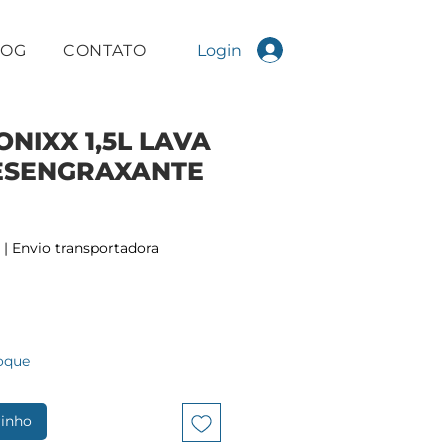
Login
LOG
CONTATO
ONIXX 1,5L LAVA
ESENGRAXANTE
|
Envio transportadora
oque
rinho