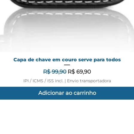
Capa de chave em couro serve para todos
Preço normal
Preço promocional
R$ 99,90
R$ 69,90
IPI / ICMS / ISS incl.
|
Envio transportadora
Adicionar ao carrinho