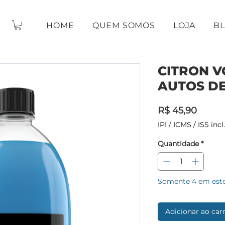
HOME
QUEM SOMOS
LOJA
B
CITRON V
AUTOS D
Preço
R$ 45,90
IPI / ICMS / ISS incl.
Quantidade
*
Somente 4 em est
Adicionar ao car