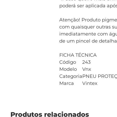
poderá ser aplicada apó
Atenção! Produto pigme
com quaisquer outras su
imediatamente com água
de um pincel de detalh
FICHA TÉCNICA
Código
243
Modelo
Vnx
Categoria
PNEU PROTEÇ
Marca
Vintex
Produtos relacionados