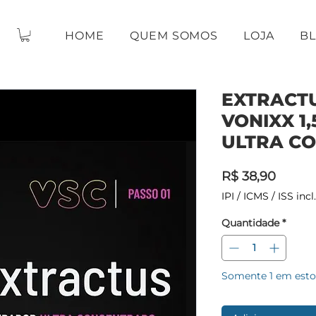
HOME
QUEM SOMOS
LOJA
B
EXTRACTU
VONIXX 1
ULTRA C
Preço
R$ 38,90
IPI / ICMS / ISS incl.
Quantidade
*
Somente 1 em est